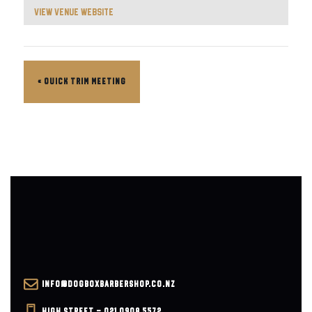
View Venue Website
«
QUICK TRIM MEETING
INFO@DOGBOXBARBERSHOP.CO.NZ
HIGH STREET – 021 0908 5572