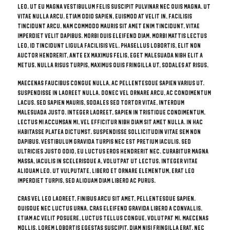
leo. Ut eu magna vestibulum felis suscipit pulvinar nec quis magna. Ut
vitae nulla arcu. Etiam odio sapien, euismod at velit in, facilisis
tincidunt arcu. Nam commodo mauris sit amet enim tincidunt, vitae
imperdiet velit dapibus. Morbi quis eleifend diam. Morbi mattis lectus
leo, id tincidunt ligula facilisis vel. Phasellus lobortis, elit non
auctor hendrerit, ante ex maximus felis, eget malesuada nibh elit a
metus. Nulla risus turpis, maximus quis fringilla ut, sodales at risus.
Maecenas faucibus congue nulla, ac pellentesque sapien varius ut.
Suspendisse in laoreet nulla. Donec vel ornare arcu, ac condimentum
lacus. Sed sapien mauris, sodales sed tortor vitae, interdum
malesuada justo. Integer laoreet, sapien in tristique condimentum,
lectus mi accumsan mi, vel efficitur nibh diam sit amet nulla. In hac
habitasse platea dictumst. Suspendisse sollicitudin vitae sem non
dapibus. Vestibulum gravida turpis nec est pretium iaculis. Sed
ultricies justo odio, eu luctus eros hendrerit nec. Curabitur magna
massa, iaculis in scelerisque a, volutpat ut lectus. Integer vitae
aliquam leo. Ut vulputate, libero et ornare elementum, erat leo
imperdiet turpis, sed aliquam diam libero ac purus.
Cras vel leo laoreet, finibus arcu sit amet, pellentesque sapien.
Quisque nec luctus urna. Cras eleifend gravida libero a convallis.
Etiam ac velit posuere, luctus tellus congue, volutpat mi. Maecenas
mollis, lorem lobortis egestas suscipit, diam nisi fringilla erat, nec