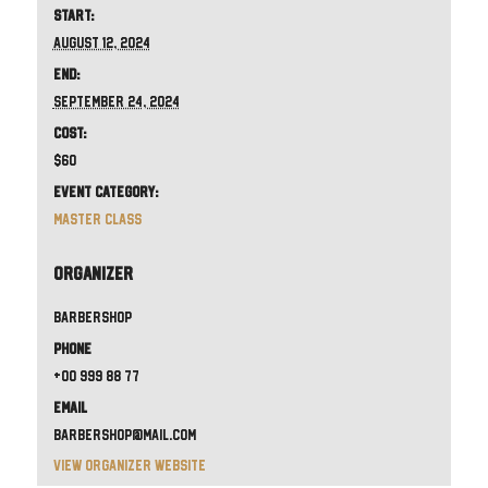
Start:
August 12, 2024
End:
September 24, 2024
Cost:
$60
Event Category:
Master Class
Organizer
Barbershop
Phone
+00 999 88 77
Email
barbershop@mail.com
View Organizer Website