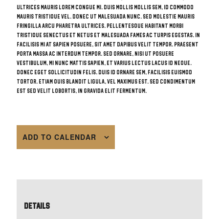
ultrices mauris lorem congue mi. Duis mollis mollis sem, id commodo
mauris tristique vel. Donec ut malesuada nunc. Sed molestie mauris
fringilla arcu pharetra ultrices. Pellentesque habitant morbi
tristique senectus et netus et malesuada fames ac turpis egestas. In
facilisis mi at sapien posuere, sit amet dapibus velit tempor. Praesent
porta massa ac interdum tempor. Sed ornare, nisi ut posuere
vestibulum, mi nunc mattis sapien, et varius lectus lacus id neque.
Donec eget sollicitudin felis. Duis id ornare sem, facilisis euismod
tortor. Etiam quis blandit ligula, vel maximus est. Sed condimentum
est sed velit lobortis, in gravida elit fermentum.
ADD TO CALENDAR
Details