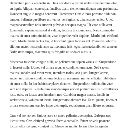
elementum purus venenatis in. Duis nec dolor a ipsum scelerisque pretium vitae
eu ligula. Aliquam consequat faucibus diam, elementum aliquam ante pretium ac.
Donec ut augue id magna hendrerit ullamcorper. Cras cursus porttitor nibh non
tempor. Pellentesque libero est, varius vel sagittis a, ullamcorper ac leo. Ut eu
magna vestibulum felis suscipit pulvinar nec quis magna. Ut vitae nulla arcu.
Etiam odio sapien, euismod at velit in, facilisis tincidunt arcu. Nam commodo
mauris sit amet enim tincidunt, vitae imperdiet velit dapibus. Morbi quis eleifend
diam. Morbi mattis lectus leo, id tincidunt ligula facilisis vel. Phasellus lobortis,
elit non auctor hendrerit, ante ex maximus felis, eget malesuada nibh elit a metus.
Nulla risus turpis, maximus quis fringilla ut, sodales at risus.
Maecenas faucibus congue nulla, ac pellentesque sapien varius ut. Suspendisse
in laoreet nulla. Donec vel ornare arcu, ac condimentum lacus. Sed sapien
mauris, sodales sed tortor vitae, interdum malesuada justo. Integer laoreet,
sapien in tristique condimentum, lectus mi accumsan mi, vel efficitur nibh diam
sit amet nulla. In hac habitasse platea dictumst. Suspendisse sollicitudin vitae
sem non dapibus. Vestibulum gravida turpis nec est pretium iaculis. Sed ultricies
justo odio, eu luctus eros hendrerit nec. Curabitur magna massa, iaculis in
scelerisque a, volutpat ut lectus. Integer vitae aliquam leo. Ut vulputate, libero et
ornare elementum, erat leo imperdiet turpis, sed aliquam diam libero ac purus.
Cras vel leo laoreet, finibus arcu sit amet, pellentesque sapien. Quisque nec
luctus urna. Cras eleifend gravida libero a convallis. Etiam ac velit posuere,
luctus tellus congue, volutpat mi. Maecenas mollis, lorem lobortis egestas