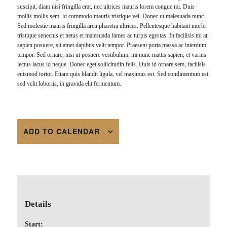
suscipit, diam nisi fringilla erat, nec ultrices mauris lorem congue mi. Duis
mollis mollis sem, id commodo mauris tristique vel. Donec ut malesuada nunc.
Sed molestie mauris fringilla arcu pharetra ultrices. Pellentesque habitant morbi
tristique senectus et netus et malesuada fames ac turpis egestas. In facilisis mi at
sapien posuere, sit amet dapibus velit tempor. Praesent porta massa ac interdum
tempor. Sed ornare, nisi ut posuere vestibulum, mi nunc mattis sapien, et varius
lectus lacus id neque. Donec eget sollicitudin felis. Duis id ornare sem, facilisis
euismod tortor. Etiam quis blandit ligula, vel maximus est. Sed condimentum est
sed velit lobortis, in gravida elit fermentum.
ADD TO CALENDAR
Details
Start: