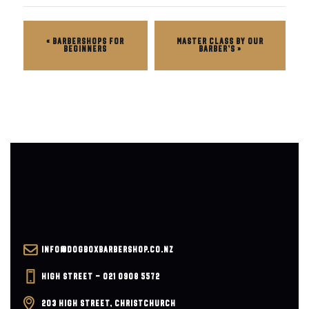
«
BARBERSHOPS FOR
MASTER CLASS BY OUR
BEGINNERS
BARBER’S
»
INFO@DOGBOXBARBERSHOP.CO.NZ
HIGH STREET – 021 0908 5572
203 HIGH STREET, CHRISTCHURCH