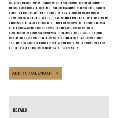
ultrices mauris lorem congue mi. Duis mollis mollis sem, id commodo
mauris tristique vel. Donec ut malesuada nunc. Sed molestie mauris
fringilla arcu pharetra ultrices. Pellentesque habitant morbi
tristique senectus et netus et malesuada fames ac turpis egestas. In
facilisis mi at sapien posuere, sit amet dapibus velit tempor. Praesent
porta massa ac interdum tempor. Sed ornare, nisi ut posuere
vestibulum, mi nunc mattis sapien, et varius lectus lacus id neque.
Donec eget sollicitudin felis. Duis id ornare sem, facilisis euismod
tortor. Etiam quis blandit ligula, vel maximus est. Sed condimentum
est sed velit lobortis, in gravida elit fermentum.
ADD TO CALENDAR
Details