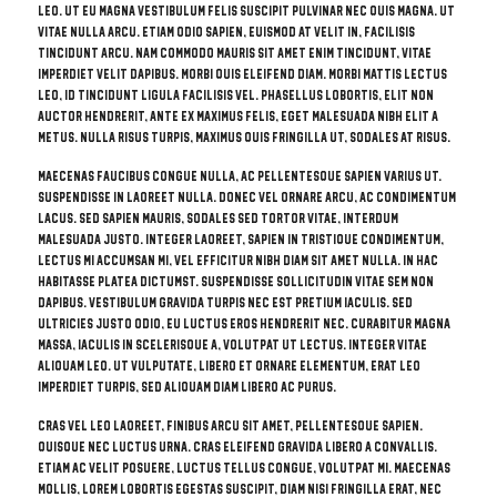
leo. Ut eu magna vestibulum felis suscipit pulvinar nec quis magna. Ut
vitae nulla arcu. Etiam odio sapien, euismod at velit in, facilisis
tincidunt arcu. Nam commodo mauris sit amet enim tincidunt, vitae
imperdiet velit dapibus. Morbi quis eleifend diam. Morbi mattis lectus
leo, id tincidunt ligula facilisis vel. Phasellus lobortis, elit non
auctor hendrerit, ante ex maximus felis, eget malesuada nibh elit a
metus. Nulla risus turpis, maximus quis fringilla ut, sodales at risus.
Maecenas faucibus congue nulla, ac pellentesque sapien varius ut.
Suspendisse in laoreet nulla. Donec vel ornare arcu, ac condimentum
lacus. Sed sapien mauris, sodales sed tortor vitae, interdum
malesuada justo. Integer laoreet, sapien in tristique condimentum,
lectus mi accumsan mi, vel efficitur nibh diam sit amet nulla. In hac
habitasse platea dictumst. Suspendisse sollicitudin vitae sem non
dapibus. Vestibulum gravida turpis nec est pretium iaculis. Sed
ultricies justo odio, eu luctus eros hendrerit nec. Curabitur magna
massa, iaculis in scelerisque a, volutpat ut lectus. Integer vitae
aliquam leo. Ut vulputate, libero et ornare elementum, erat leo
imperdiet turpis, sed aliquam diam libero ac purus.
Cras vel leo laoreet, finibus arcu sit amet, pellentesque sapien.
Quisque nec luctus urna. Cras eleifend gravida libero a convallis.
Etiam ac velit posuere, luctus tellus congue, volutpat mi. Maecenas
mollis, lorem lobortis egestas suscipit, diam nisi fringilla erat, nec